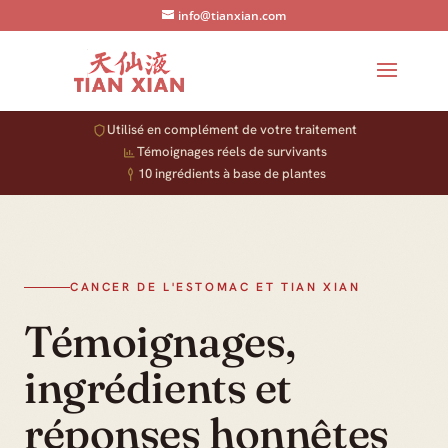
info@tianxian.com
Un complément, pas un remède
Utilisé en complément de votre traitement
Témoignages réels de survivants
Tian Xian vise à accompagner les personnes pendant un
traitement supervisé par leur oncologue — jamais à
10 ingrédients à base de plantes
remplacer la chirurgie, la chimiothérapie ou la
radiothérapie.
CANCER DE L'ESTOMAC ET TIAN XIAN
Témoignages,
ingrédients et
réponses honnêtes