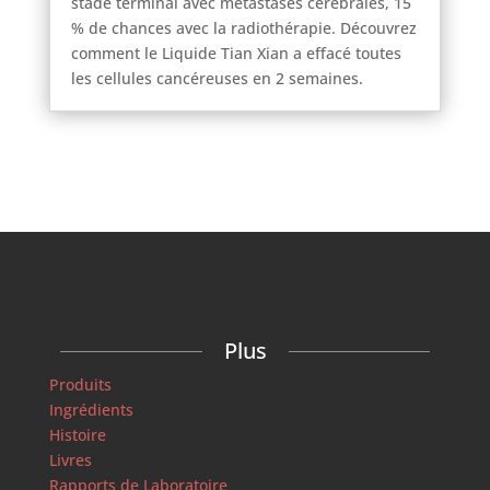
stade terminal avec métastases cérébrales, 15
% de chances avec la radiothérapie. Découvrez
comment le Liquide Tian Xian a effacé toutes
les cellules cancéreuses en 2 semaines.
Plus
Produits
Ingrédients
Histoire
Livres
Rapports de Laboratoire