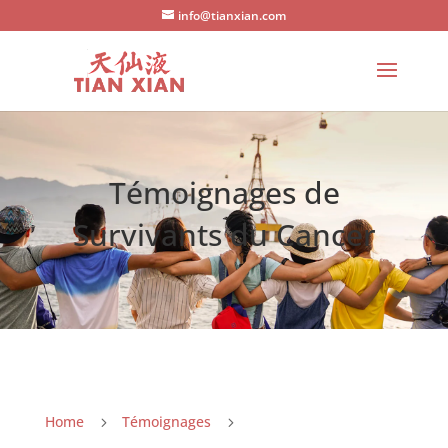
info@tianxian.com
Témoignages de
Survivants du Cancer
Home
Témoignages
5
5