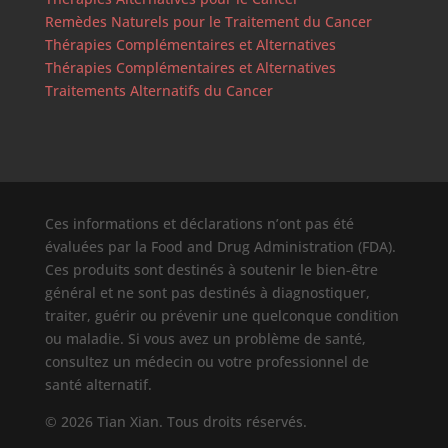
Remèdes Naturels pour le Traitement du Cancer
Thérapies Complémentaires et Alternatives
Thérapies Complémentaires et Alternatives
Traitements Alternatifs du Cancer
Ces informations et déclarations n’ont pas été
évaluées par la Food and Drug Administration (FDA).
Ces produits sont destinés à soutenir le bien-être
général et ne sont pas destinés à diagnostiquer,
traiter, guérir ou prévenir une quelconque condition
ou maladie. Si vous avez un problème de santé,
consultez un médecin ou votre professionnel de
santé alternatif.
© 2026 Tian Xian. Tous droits réservés.