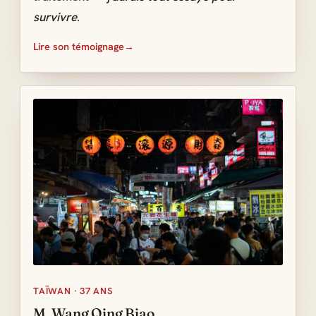
survivre
.
Lire son témoignage
TAÏWAN · 37 ANS
M. Wang Qing Biao