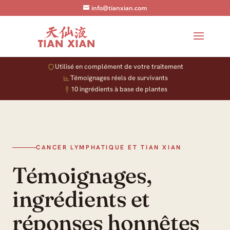
info@tianxian.com
Un complément, pas un remède
Utilisé en complément de votre traitement
Témoignages réels de survivants
Tian Xian vise à accompagner les personnes pendant un
traitement supervisé par leur oncologue — jamais à
10 ingrédients à base de plantes
remplacer la chirurgie, la chimiothérapie ou la
radiothérapie.
CANCER LYMPHATIQUE ET TIAN XIAN
Témoignages,
ingrédients et
réponses honnêtes