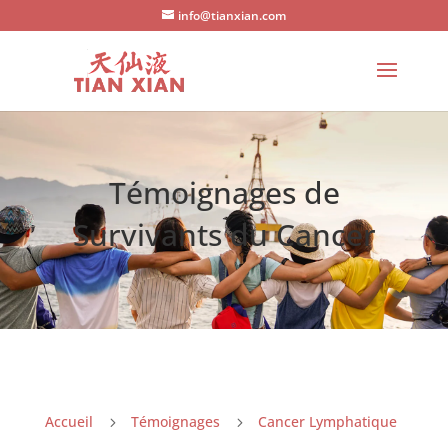
info@tianxian.com
Témoignages de
Survivants du Cancer
Accueil
Témoignages
Cancer Lymphatique
5
5