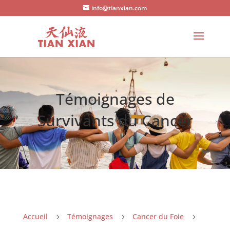
info@tianxian.com
Témoignages de
Survivants du Cancer
Accueil
Témoignages
Cancer du Foie
5
5
5