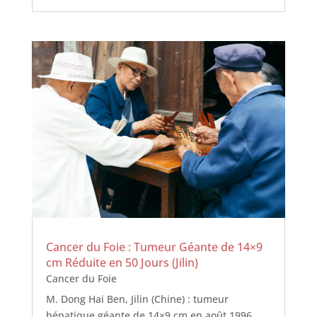
Cancer du Foie : Tumeur Géante de 14×9
cm Réduite en 50 Jours (Jilin)
Cancer du Foie
M. Dong Hai Ben, Jilin (Chine) : tumeur
hépatique géante de 14×9 cm en août 1996,