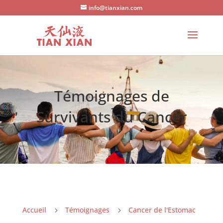
info@tianxian.com
Témoignages de
Survivants du Cancer
Accueil
Témoignages
Cancer de l'Estomac
5
5