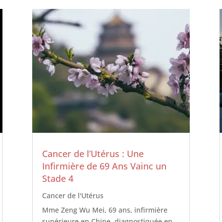
Cancer de l’Utérus : Une
Infirmière de 69 Ans Vainc un
Stade 4
Cancer de l'Utérus
Mme Zeng Wu Mei, 69 ans, infirmière
supérieure en Chine, diagnostiquée en