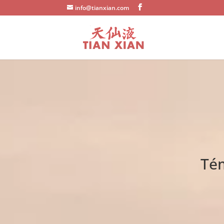
info@tianxian.com
Tém