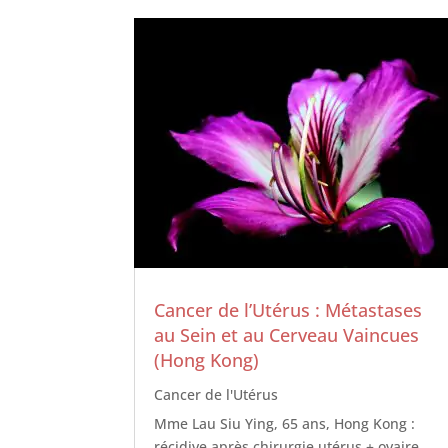
Cancer de l’Utérus : Métastases
au Sein et au Cerveau Vaincues
(Hong Kong)
Cancer de l'Utérus
Mme Lau Siu Ying, 65 ans, Hong Kong :
récidive après chirurgie utérus + ovaire,