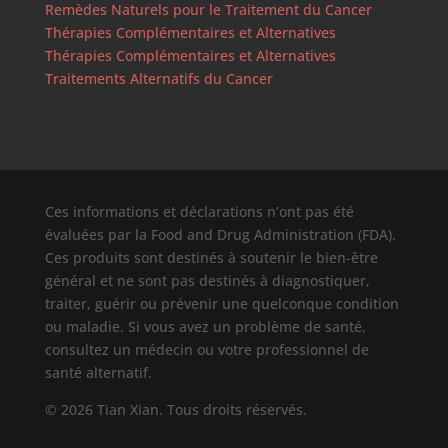
Remèdes Naturels pour le Traitement du Cancer
Thérapies Complémentaires et Alternatives
Thérapies Complémentaires et Alternatives
Traitements Alternatifs du Cancer
Ces informations et déclarations n’ont pas été
évaluées par la Food and Drug Administration (FDA).
Ces produits sont destinés à soutenir le bien-être
général et ne sont pas destinés à diagnostiquer,
traiter, guérir ou prévenir une quelconque condition
ou maladie. Si vous avez un problème de santé,
consultez un médecin ou votre professionnel de
santé alternatif.
© 2026 Tian Xian. Tous droits réservés.