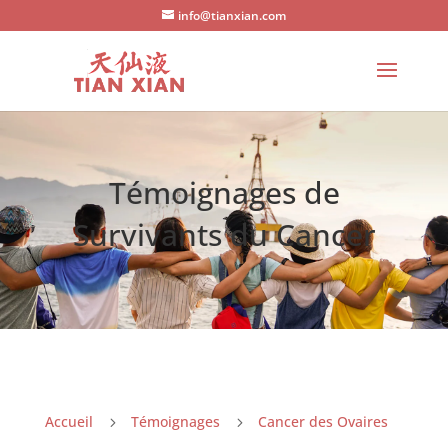
info@tianxian.com
Témoignages de
Survivants du Cancer
Accueil
Témoignages
Cancer des Ovaires
5
5