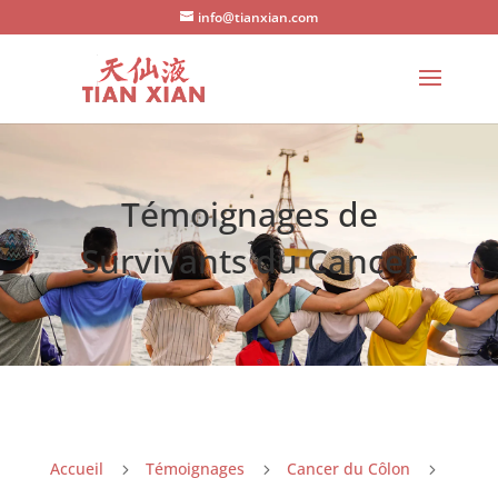
info@tianxian.com
Témoignages de
Survivants du Cancer
Accueil
Témoignages
Cancer du Côlon
5
5
5