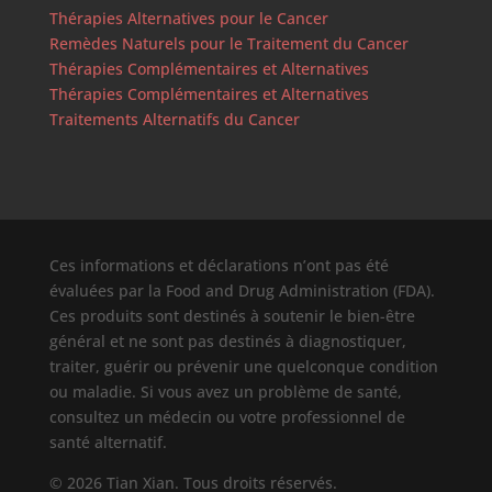
Thérapies Alternatives pour le Cancer
Remèdes Naturels pour le Traitement du Cancer
Thérapies Complémentaires et Alternatives
Thérapies Complémentaires et Alternatives
Traitements Alternatifs du Cancer
Ces informations et déclarations n’ont pas été
évaluées par la Food and Drug Administration (FDA).
Ces produits sont destinés à soutenir le bien-être
général et ne sont pas destinés à diagnostiquer,
traiter, guérir ou prévenir une quelconque condition
ou maladie. Si vous avez un problème de santé,
consultez un médecin ou votre professionnel de
santé alternatif.
© 2026 Tian Xian. Tous droits réservés.