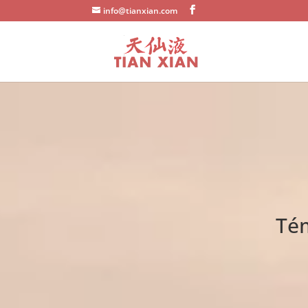
info@tianxian.com
Tém