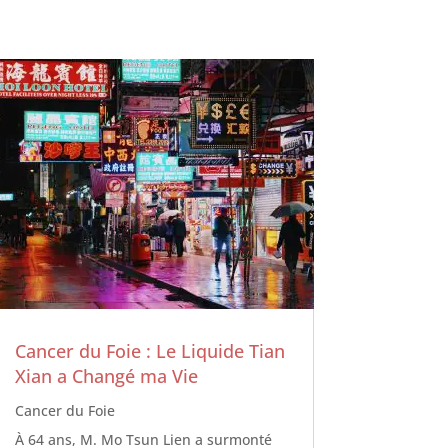
Cancer du Foie : Le Liquide Tian
Xian a Changé ma Vie
Cancer du Foie
À 64 ans, M. Mo Tsun Lien a surmonté