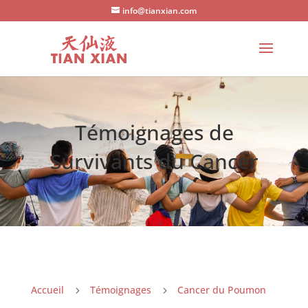
info@tianxian.com
Témoignages de
Survivants du Cancer
Accueil
Témoignages
Cancer du Poumon
5
5