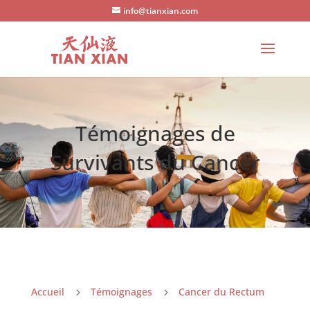
info@tianxian.com
Témoignages de
Survivants du Cancer
Accueil
Témoignages
Cancer du Rectum
5
5