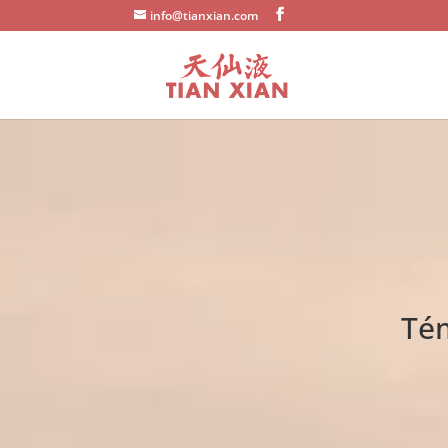
info@tianxian.com
Tém