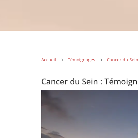
Accueil
Témoignages
Cancer du Sei
5
5
Cancer du Sein : Témoign